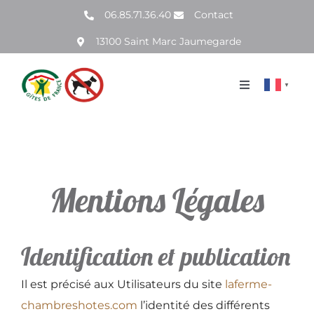
Passer
06.85.71.36.40
Contact
au
13100 Saint Marc Jaumegarde
contenu
▼
Toggle
Navigation
Accueil
Chambres
Mentions Légales
Galerie
Identification et publication
Tarifs
Il est précisé aux Utilisateurs du site
laferme-
chambreshotes.com
l’identité des différents
Activités aux alentours