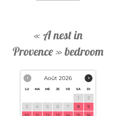
Contact & Accès
« A nest in
Disponibilité
Provence » bedroom
‹
Août 2026
›
LU
MA
ME
JE
VE
SA
DI
1
2
3
4
5
6
7
8
9
10
11
12
13
14
15
16