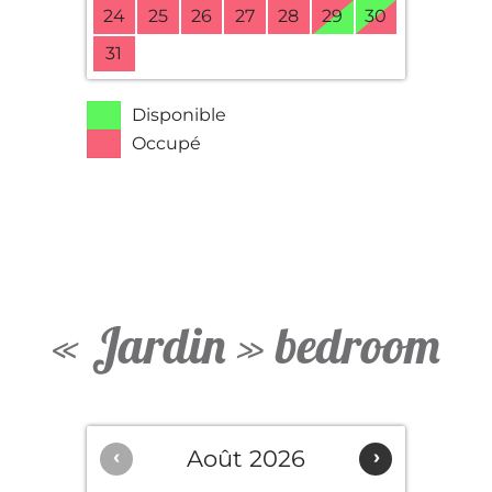
24
25
26
27
28
29
30
31
Disponible
Occupé
« Jardin » bedroom
‹
Août 2026
›