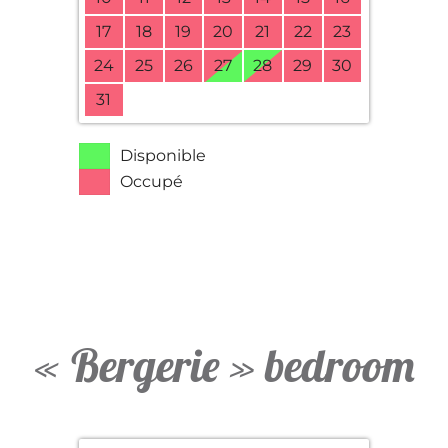
17
18
19
20
21
22
23
24
25
26
27
28
29
30
31
Disponible
Occupé
« Bergerie » bedroom